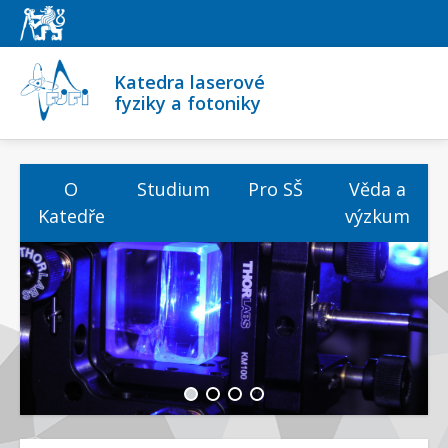
Katedra laserové
fyziky a fotoniky
Vyhledávání...
O
Studium
Pro SŠ
Věda a
Katedře
výzkum