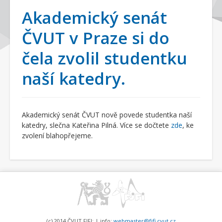
Akademický senát
ČVUT v Praze si do
čela zvolil studentku
naší katedry.
Akademický senát ČVUT nově povede studentka naší
katedry, slečna Kateřina Pilná. Více se dočtete
zde
, ke
zvolení blahopřejeme.
(c) 2014 ČVUT FJFI: | info:
webmaster@fjfi.cvut.cz